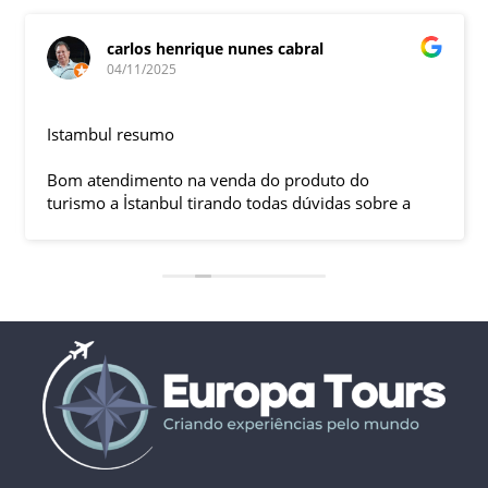
carlos henrique nunes cabral
04/11/2025
Istambul resumo
Bom atendimento na venda do produto do
turismo a İstanbul tirando todas dúvidas sobre a
viagem que tive, já que pela primeira vez em 30
anos viajei sozinho sem a esposa e filhas que
ficaram em SP trabalhando. A associação dessa
agência com a operadora local em Istambul, a
LÍDER, garantiu o sucesso da viagem que foi, lá, em
grupo formado por brasileiros e com guia Turco, Sr
Ali Faik, falando um português impecável e foi
muito disponível e atencioso. Os transfers, foram
4, todos em vans novas e os trajetos em ônibus
com pilotos tranquilos dirigindo com segurança
pelas boas estradas da Turquia. Os hotéis: Armada
em Istambul, de excelente localização, com boas