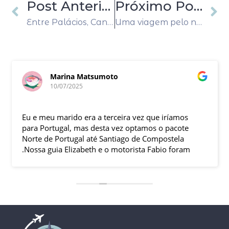
Post Anterior
Próximo Post
Entre Palácios, Canais e Luzes: Uma Viagem Inesquecível por Madri, Paris e os Países Baixos
Uma viagem pelo norte de Portugal e Santiago de Compostela: história, cultura e paisagens inesquecíveis
Marina Matsumoto
10/07/2025
Eu e meu marido era a terceira vez que iríamos
para Portugal, mas desta vez optamos o pacote
Norte de Portugal até Santiago de Compostela
.Nossa guia Elizabeth e o motorista Fabio foram
excelentes , pontuais , muitas explicações durante
o trajeto e qdo chegava ao local.Hoteis e
localização boas .
Todas cidades visitadas e os locais propostos
foram bem interessantes , passeios inclusos tipo
barco ,entrada em museus sem filas .
Pais todo está de parabéns ,tudo limpo , sem