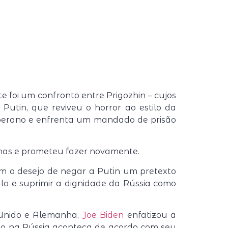
 foi um confronto entre Prigozhin – cujos
Putin, que reviveu o horror ao estilo da
soberano e enfrenta um mandado de prisão
canas e prometeu fazer novamente.
ram o desejo de negar a Putin um pretexto
lo e suprimir a dignidade da Rússia como
o Unido e Alemanha,
Joe Biden
enfatizou a
do na Rússia aconteça de acordo com seu