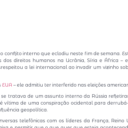
conflito interno que eclodiu neste fim de semana. Este
os direitos humanos na Ucrânia, Síria e África – e 
speitou a lei internacional ao invadir um vizinho 
s
EUA
– ele admitiu ter interferido nas eleições ameri
 se tratava de um assunto interno da Rússia refleti
é vítima de uma conspiração ocidental para derrubá-
fluência geopolítica.
nversas telefônicas com os líderes da França, Rein
ixa e permitir que o que quer que esteja acontecen