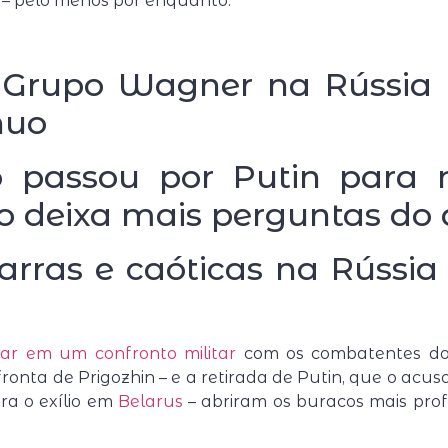
– pelo menos por enquanto.
o Grupo Wagner na Rússia
nuo
o passou por Putin para
 deixa mais perguntas do 
izarras e caóticas na Rúss
ar em um confronto militar
com os combatentes d
ronta de Prigozhin – e a retirada de Putin, que o acu
ra o exílio em
Belarus
– abriram os buracos mais pro