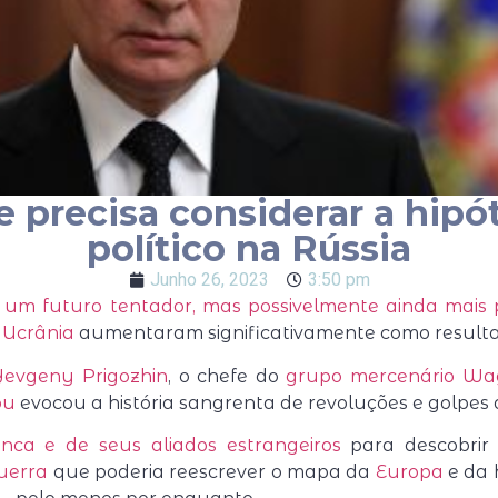
e precisa considerar a hip
político na Rússia
Junho 26, 2023
3:50 pm
 um futuro tentador, mas possivelmente ainda mais 
 Ucrânia
aumentaram significativamente como resulta
Yevgeny Prigozhin
, o chefe do
grupo mercenário Wa
ou
evocou a história sangrenta de revoluções e golpes 
nca e de seus aliados estrangeiros
para descobrir
uerra
que poderia reescrever o mapa da
Europa
e da 