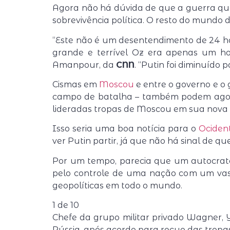
Agora não há dúvida de que a guerra qu
sobrevivência política. O resto do mundo 
“Este não é um desentendimento de 24 hor
grande e terrível Oz era apenas um ho
Amanpour, da
CNN
. “Putin foi diminuído 
Cismas em
Moscou
e entre o governo e o
campo de batalha – também podem agora
lideradas tropas de Moscou em sua nova 
Isso seria uma boa notícia para o
Ociden
ver Putin partir, já que não há sinal de q
Por um tempo, parecia que um autocrata 
pelo controle de uma nação com um vasto
geopolíticas em todo o mundo.
1
de
10
Chefe da grupo militar privado Wagner, 
Rússia, após acordo para recuo das trop