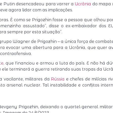
e Putin desencadeou para varrer a
Ucrânia
do mapa r
deve agora lidar com as implicações.
as. É como se Prigozhin fosse a pessoa que olhou por
menzinho assustado”, disse o ex-embaixador dos EUA
para sempre por esta situação”.
 grupo Wagner de Prigozhin – a única força de combat
 evocar uma abertura para a Ucrânia, que quer ava
contraofensiva.
te
, que financiou e armou a luta do país. E não há d
ue ele terminará a guerra retirando suas tropas da Ucrâ
vacilante, militares da
Rússia
e chefes de milícias r
 arsenal nuclear. Tal instabilidade e conflitos inte
Yevgeny Prigozhin, deixando o quartel-general milita
as. Imagem de 24/6/2023