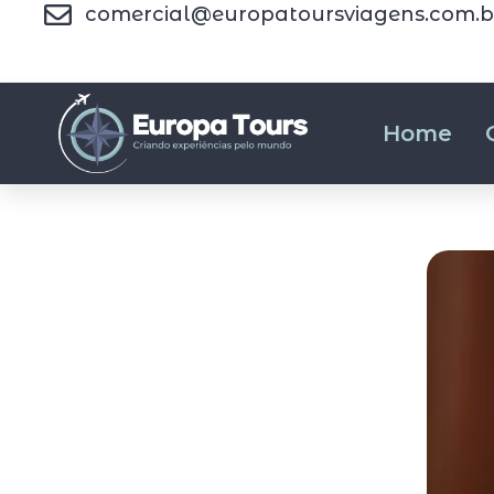
comercial@europatoursviagens.com.b
Home