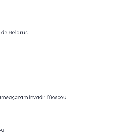
o de Belarus
 ameaçaram invadir Moscou
ou