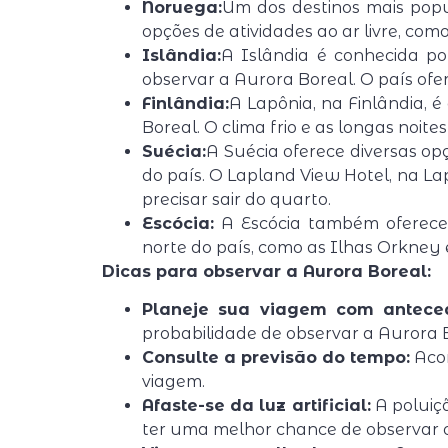
Noruega:
Um dos destinos mais popu
opções de atividades ao ar livre, co
Islândia:
A Islândia é conhecida p
observar a Aurora Boreal. O país of
Finlândia:
A Lapônia, na Finlândia,
Boreal. O clima frio e as longas noite
Suécia:
A Suécia oferece diversas op
do país. O Lapland View Hotel, na L
precisar sair do quarto.
Escócia:
A Escócia também oferece 
norte do país, como as Ilhas Orkney 
Dicas para observar a Aurora Boreal:
Planeje sua viagem com antece
probabilidade de observar a Aurora 
Consulte a previsão do tempo:
Acom
viagem.
Afaste-se da luz artificial:
A poluiçã
ter uma melhor chance de observar 