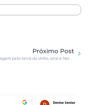
Próximo Post
Os encantos da Toscana: Viagem pela terra do vinho, arte e história
Denise Senise
Eduar