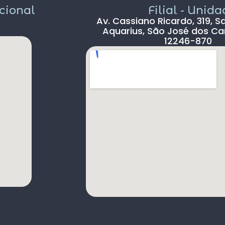
acional
Filial - Unid
chegada ( 2hs 30 min ) e na saída (90 min )
Av. Cassiano Ricardo, 319, S
, outro absurdo é o freeshop maior ser
Aquarius, São José dos Ca
antes da imigração ,so encontramos um
12246-870
freeshop bem pequeno ,decepcionante .
s