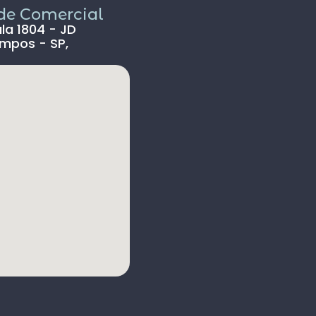
ade Comercial
ala 1804 - JD
mpos - SP,