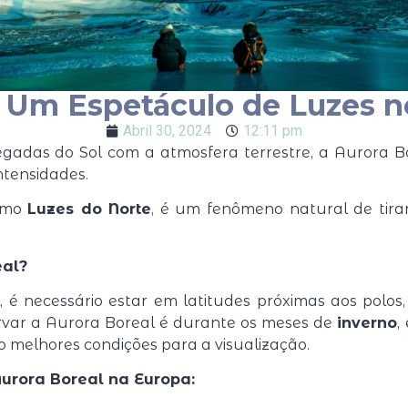
: Um Espetáculo de Luzes 
Abril 30, 2024
12:11 pm
regadas do Sol com a atmosfera terrestre, a Aurora 
ntensidades.
como
Luzes do Norte
, é um fenômeno natural de tira
eal?
, é necessário estar em latitudes próximas aos polo
ervar a Aurora Boreal é durante os meses de
inverno
,
o melhores condições para a visualização.
urora Boreal na Europa: