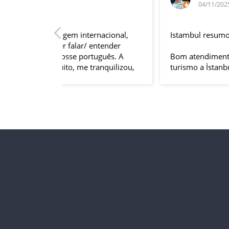
04/11/2025
rnacional,
Istambul resumo
entender
tuguês. A
Bom atendimento na venda do produto do
anquilizou,
turismo a İstanbul tirando todas dúvidas
rnou essa
sobre a viagem que tive, já que pela
 imprevisto
primeira vez em 30 anos viajei sozinho
iliaram até
sem a esposa e filhas que ficaram em SP
l.
trabalhando. A associação dessa agência
s visitas
com a operadora local em Istambul, a
do lugar,
LÍDER, garantiu o sucesso da viagem que
do tornou
foi, lá, em grupo formado por brasileiros e
com guia Turco, Sr Ali Faik, falando um
rma
português impecável e foi muito disponível
e atencioso. Os transfers, foram 4, todos
em vans novas e os trajetos em ônibus
com pilotos tranquilos dirigindo com
segurança pelas boas estradas da Turquia.
Os hotéis: Armada em Istambul, de
excelente localização, com boas