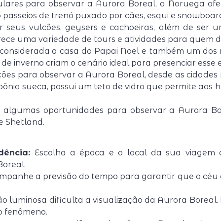
lares para observar a Aurora Boreal, a Noruega ofe
mo passeios de trenó puxado por cães, esqui e snowboar
or seus vulcões, geysers e cachoeiras, além de ser
erece uma variedade de tours e atividades para quem d
 é considerada a casa do Papai Noel e também um dos
s de inverno criam o cenário ideal para presenciar esse
ções para observar a Aurora Boreal, desde as cidades 
apônia sueca, possui um teto de vidro que permite ao
algumas oportunidades para observar a Aurora Bore
e Shetland.
dência:
Escolha a época e o local da sua viagem c
Boreal.
panhe a previsão do tempo para garantir que o céu e
o luminosa dificulta a visualização da Aurora Boreal.
o fenômeno.