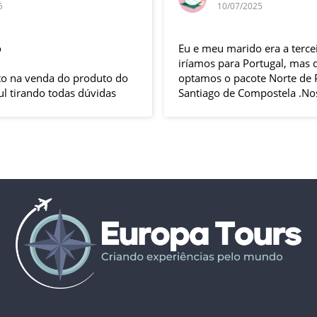
10/07/2025
Eu e meu marido era a terceira vez que
F
iríamos para Portugal, mas desta vez
e
optamos o pacote Norte de Portugal até
n
Santiago de Compostela .Nossa guia
t
Elizabeth e o motorista Fabio foram
s
excelentes , pontuais , muitas explicações
i
durante o trajeto e qdo chegava ao
h
local.Hoteis e localização boas .
p
Todas cidades visitadas e os locais
g
propostos foram bem interessantes ,
solícito
passeios inclusos tipo barco ,entrada em
c
museus sem filas .
Pais todo está de parabéns ,tudo limpo ,
sem pichação, super seguro ( andava com
celular na mão sem medo )
Dou 5* para a Agência Europatour
Sr.Gabriel em especial
Só não dou 5 * ao aeroporto devido a
demora na imigração de Lisboa tanto na