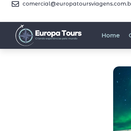
comercial@europatoursviagens.com.b
Home