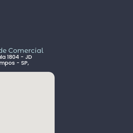
iagem.
brigado a EUROPA TOURS pela magnífica
iagem que nos proporcionou e ao Gabriel
ela distinção de seu atendomento antes,
urante e depois do Tour.
inalmente, recomendamos fortemente a
mpresa para aqueles que desejarem
ealizar uma inesquecível viagem à Europa.
ade Comercial
ala 1804 - JD
mpos - SP,