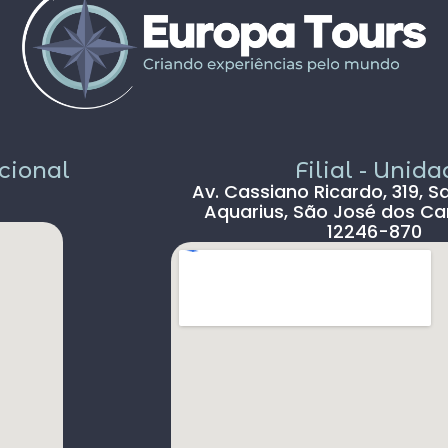
v
O
v
p
d
F
e
r
acional
Filial - Unid
Av. Cassiano Ricardo, 319, S
Aquarius, São José dos Ca
12246-870