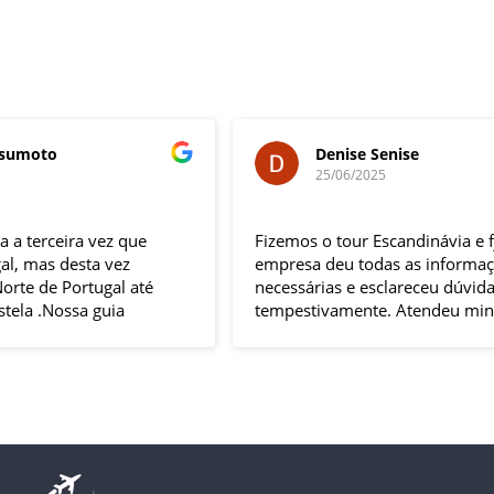
Denise Senise
25/06/2025
Fizemos o tour Escandinávia e fjords. A
E
empresa deu todas as informações
E
necessárias e esclareceu dúvidas
L
tempestivamente. Atendeu minhas
m
solicitações de adequação ao roteiro
G
incluindo compra de passagens de trens e
R
hospedagem extra. Tudo saiu conforme
a
planejado. Os passeios foram excelentes, o
r
guia acompanhante muito prestativo e
T
solícito. Com certeza, faria oura viagem
c
com empresa.
e