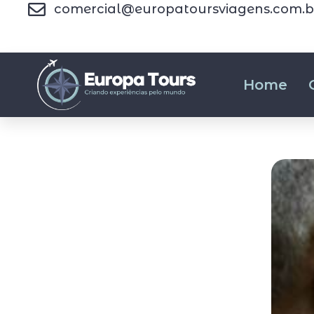
comercial@europatoursviagens.com.b
Home