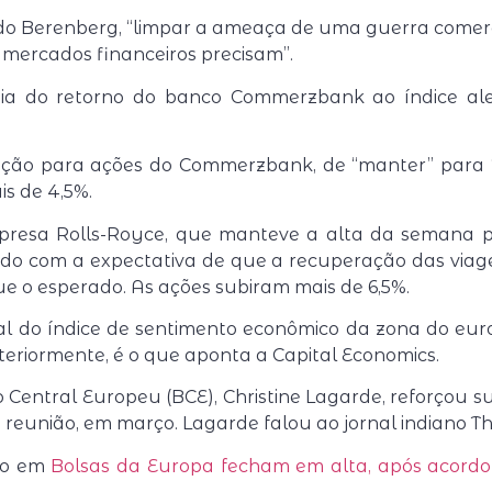
do Berenberg, “limpar a ameaça de uma guerra comerc
 mercados financeiros precisam”.
ia do retorno do banco Commerzbank ao índice ale
ção para ações do Commerzbank, de “manter” para 
s de 4,5%.
mpresa Rolls-Royce, que manteve a alta da semana 
rdo com a expectativa de que a recuperação das viag
ue o esperado. As ações subiram mais de 6,5%.
al do índice de sentimento econômico da zona do eur
teriormente, é o que aponta a Capital Economics.
Central Europeu (BCE), Christine Lagarde, reforçou s
 reunião, em março. Lagarde falou ao jornal indiano T
ado em
Bolsas da Europa fecham em alta, após acordo 