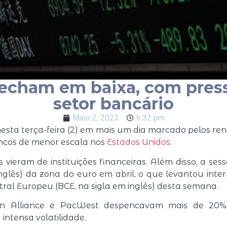
fecham em baixa, com pres
setor bancário
Maio 2, 2023
6:32 pm
sta terça-feira (2) em mais um dia marcado pelos ren
ncos de menor escala nos
Estados Unidos
.
vieram de instituições financeiras. Além disso, a se
nglês) da zona do euro em abril, o que levantou inte
tral Europeu (BCE, na sigla em inglês) desta semana.
ern Alliance e PacWest despencavam mais de 20%
ntensa volatilidade.