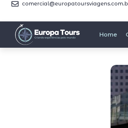
comercial@europatoursviagens.com.b
Home