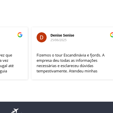
Denise Senise
25/06/2025
Fizemos o tour Escandinávia e fjords. A
E
empresa deu todas as informações
E
necessárias e esclareceu dúvidas
L
tempestivamente. Atendeu minhas
m
solicitações de adequação ao roteiro
G
incluindo compra de passagens de trens e
R
hospedagem extra. Tudo saiu conforme
a
planejado. Os passeios foram excelentes, o
r
guia acompanhante muito prestativo e
T
solícito. Com certeza, faria oura viagem
c
com empresa.
e