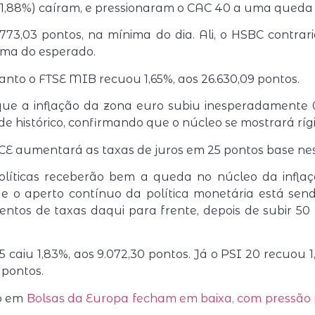
-1,88%) caíram, e pressionaram o CAC 40 a uma queda d
.773,03 pontos, na mínima do dia. Ali, o HSBC contrar
ima do esperado.
nto o FTSE MIB recuou 1,65%, aos 26.630,09 pontos.
ue a inflação da zona euro subiu inesperadamente 0
de histórico, confirmando que o núcleo se mostrará rígi
 aumentará as taxas de juros em 25 pontos base nesta 
olíticas receberão bem a queda no núcleo da infla
 o aperto contínuo da política monetária está send
entos de taxas daqui para frente, depois de subir 50
 caiu 1,83%, aos 9.072,30 pontos. Já o PSI 20 recuou 1,
 pontos.
do em
Bolsas da Europa fecham em baixa, com pressão 