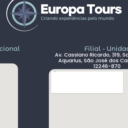
v
O
v
p
d
F
e
r
acional
Filial - Unid
Av. Cassiano Ricardo, 319, S
Aquarius, São José dos Ca
12246-870