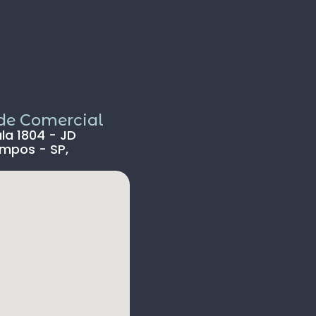
iagem.
brigado a EUROPA TOURS pela magnífica
iagem que nos proporcionou e ao Gabriel
ela distinção de seu atendomento antes,
urante e depois do Tour.
inalmente, recomendamos fortemente a
mpresa para aqueles que desejarem
ealizar uma inesquecível viagem à Europa.
ade Comercial
ala 1804 - JD
mpos - SP,