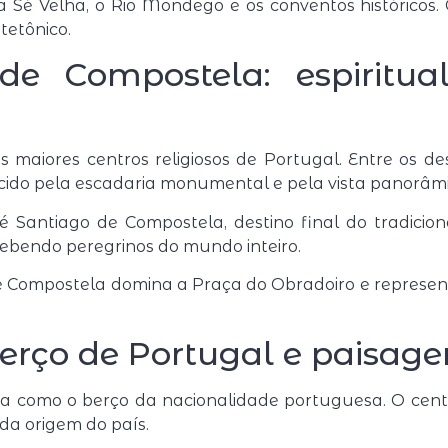
 a Sé Velha, o Rio Mondego e os conventos históricos
tetônico.
e Compostela: espiritua
 maiores centros religiosos de Portugal. Entre os d
cido pela escadaria monumental e pela vista panorâmi
té
Santiago de Compostela
, destino final do tradici
ecebendo peregrinos do mundo inteiro.
e Compostela
domina a Praça do Obradoiro e represe
berço de Portugal e paisag
da como o berço da nacionalidade portuguesa. O centr
da origem do país.