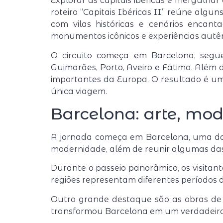
Explorar as capitais ibéricas é mergulha
roteiro “Capitais Ibéricas II” reúne alg
com vilas históricas e cenários encant
monumentos icônicos e experiências aut
O circuito começa em Barcelona, segue 
Guimarães, Porto, Aveiro e Fátima. Além 
importantes da Europa. O resultado é um
única viagem.
Barcelona: arte, mo
A jornada começa em
Barcelona
, uma da
modernidade, além de reunir algumas das
Durante o passeio panorâmico, os visitan
regiões representam diferentes períodos d
Outro grande destaque são as obras d
transformou Barcelona em um verdadeiro