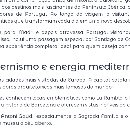
r em uma combinação única de história, arquitetura,
uns dos destinos mais fascinantes da Península Ibérica
adores de Portugal. Ao longo da viagem, o visitant
ênticas que transformam cada dia em uma nova descob
para Madri e depois atravessa Portugal visitando 
disso, inclui uma passagem especial por Santiago de Co
a experiência completa, ideal para quem deseja con
dernismo e energia mediter
s cidades mais visitadas da Europa. A capital catalã 
 obras arquitetônicas mais famosas do mundo.
tes conhecem locais emblemáticos como La Rambla, o Ba
a história de Barcelona e oferecem vistas incríveis da
e
Antoni Gaudí
, especialmente a
Sagrada Família
e o
 museu a céu aberto.