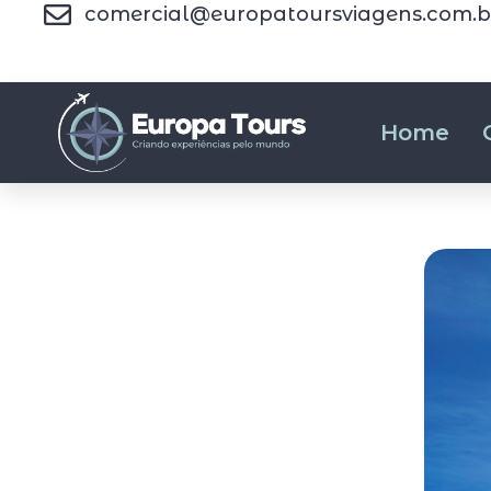
comercial@europatoursviagens.com.b
Home