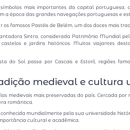
s símbolos mais importantes da capital portuguesa,
 a época das grandes navegações portuguesas e estão 
 os famosos Pastéis de Belém, um dos doces mais tradi
ncantadora
Sintra
, considerada Patrimônio Mundial p
, castelos e jardins históricos. Muitos viajantes d
osta do Sol passa por
Cascais
e
Estoril
, regiões fam
adição medieval e cultura u
ilas medievais mais preservadas do país. Cercada por 
era romântica.
, conhecida mundialmente pela sua universidade histór
mportância cultural e acadêmica.