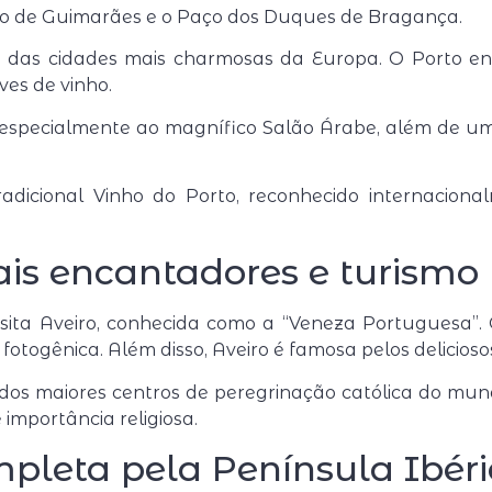
lo de Guimarães
e o
Paço dos Duques de Bragança
.
 das cidades mais charmosas da Europa. O Porto enc
es de vinho.
 especialmente ao magnífico Salão Árabe, além de um
adicional Vinho do Porto, reconhecido internacion
ais encantadores e turismo 
isita
Aveiro
, conhecida como a “Veneza Portuguesa”. O
togênica. Além disso, Aveiro é famosa pelos deliciosos
 dos maiores centros de peregrinação católica do mu
importância religiosa.
pleta pela Península Ibér