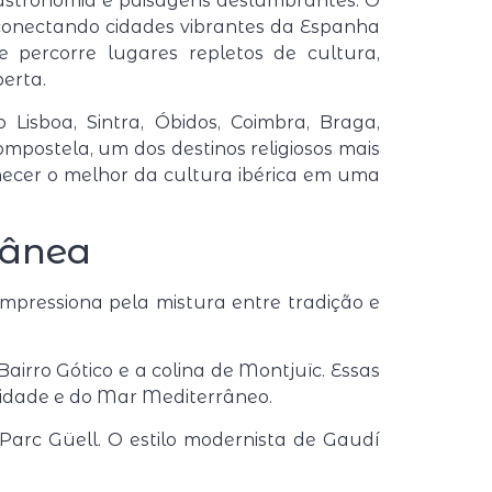
 gastronomia e paisagens deslumbrantes. O
, conectando cidades vibrantes da Espanha
e percorre lugares repletos de cultura,
erta.
Lisboa, Sintra, Óbidos, Coimbra, Braga,
mpostela, um dos destinos religiosos mais
hecer o melhor da cultura ibérica em uma
rânea
impressiona pela mistura entre tradição e
irro Gótico e a colina de Montjuïc. Essas
 cidade e do Mar Mediterrâneo.
Parc Güell
. O estilo modernista de Gaudí