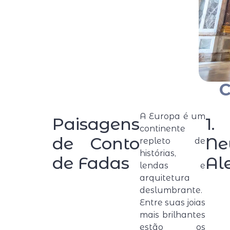
C
A Europa é um
Paisagens
1.
continente
de Conto
Ne
repleto de
histórias,
de Fadas
Al
lendas e
arquitetura
deslumbrante.
Entre suas joias
mais brilhantes
estão os