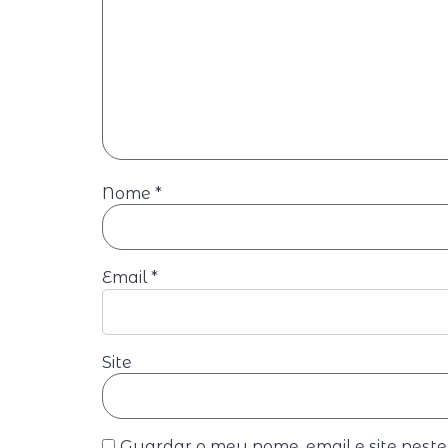
Nome
*
Email
*
Site
Guardar o meu nome, email e site nest