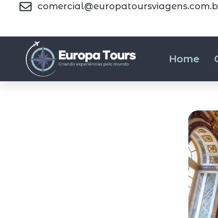
comercial@europatoursviagens.com.b
Home