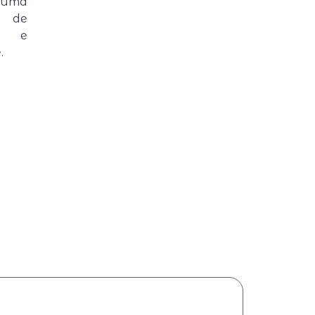
uma
 de
ia e
.