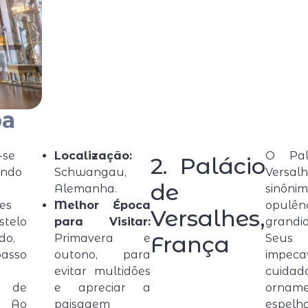
pa
-se
Localização:
O Pal
2. Palácio
ando
Schwangau,
Vers
de
Alemanha.
sinô
es
Melhor Época
opul
Versalhes,
stelo
para Visitar:
grandio
França
do,
Primavera e
Seus 
asso
outono, para
impeca
evitar multidões
cuidado
s de
e apreciar a
orname
a. Ao
paisagem
espel