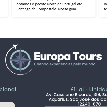
optamos o pacote Norte de Portugal até
n
Santiago de Compostela .Nossa guia
t
Elizabeth e o motorista Fabio foram
s
excelentes , pontuais , muitas explicações
i
durante o trajeto e qdo chegava ao
h
local.Hoteis e localização boas .
p
Todas cidades visitadas e os locais
g
propostos foram bem interessantes ,
solícito
passeios inclusos tipo barco ,entrada em
c
museus sem filas .
Pais todo está de parabéns ,tudo limpo ,
sem pichação, super seguro ( andava com
celular na mão sem medo )
Dou 5* para a Agência Europatour
Sr.Gabriel em especial
Só não dou 5 * ao aeroporto devido a
demora na imigração de Lisboa tanto na
acional
Filial - Unid
chegada ( 2hs 30 min ) e na saída (90 min )
Av. Cassiano Ricardo, 319, S
, outro absurdo é o freeshop maior ser
Aquarius, São José dos Ca
antes da imigração ,so encontramos um
12246-870
freeshop bem pequeno ,decepcionante .