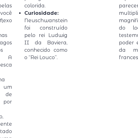
elas
colorida.
parec
 você
Curiosidade:
multi
flexo
Neuschwanstein
magnif
foi construído
do lo
has
pelo rei Ludwig
testem
agos
II da Baviera,
poder 
os
conhecido como
da mo
o. A
o “Rei Louco”.
frances
resca
ha
 um
 de
e por
o,
sente
rtado