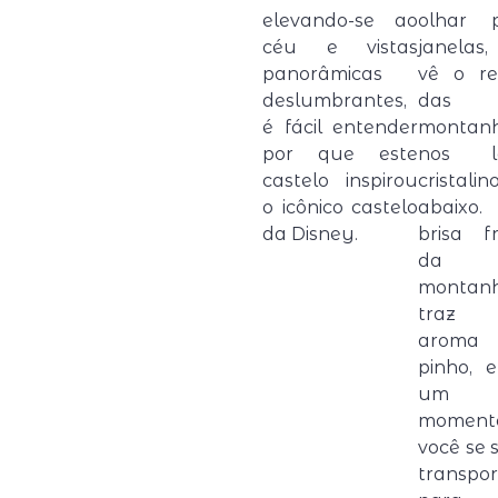
elevando-se ao
olhar p
céu e vistas
janelas,
panorâmicas
vê o re
deslumbrantes,
das
é fácil entender
montan
por que este
nos l
castelo inspirou
cristalin
o icônico castelo
abaix
da Disney.
brisa f
da
montan
traz
aroma
pinho, 
um
moment
você se 
transpo