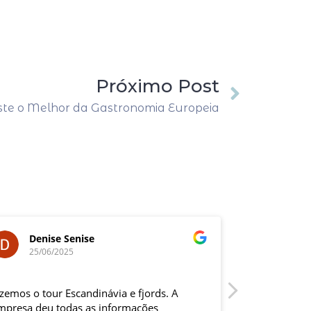
Próximo Post
te o Melhor da Gastronomia Europeia
Denise Senise
Eduar
25/06/2025
12/05/
izemos o tour Escandinávia e fjords. A
Eu e minha e
mpresa deu todas as informações
Europa Cláss