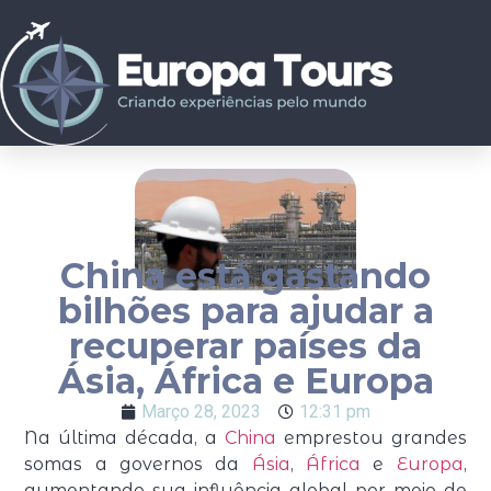
China está gastando
bilhões para ajudar a
recuperar países da
Ásia, África e Europa
Março 28, 2023
12:31 pm
Na última década, a
China
emprestou grandes
somas a governos da
Ásia
,
África
e
Europa
,
aumentando sua influência global por meio de