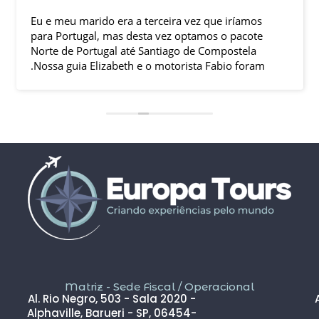
Eu e meu marido era a terceira vez que iríamos
para Portugal, mas desta vez optamos o pacote
Norte de Portugal até Santiago de Compostela
.Nossa guia Elizabeth e o motorista Fabio foram
excelentes , pontuais , muitas explicações durante
o trajeto e qdo chegava ao local.Hoteis e
localização boas .
Todas cidades visitadas e os locais propostos
foram bem interessantes , passeios inclusos tipo
barco ,entrada em museus sem filas .
Pais todo está de parabéns ,tudo limpo , sem
pichação, super seguro ( andava com celular na
mão sem medo )
Dou 5* para a Agência Europatour Sr.Gabriel em
especial
Só não dou 5 * ao aeroporto devido a demora na
imigração de Lisboa tanto na chegada ( 2hs 30 min
) e na saída (90 min ) , outro absurdo é o freeshop
Matriz - Sede Fiscal / Operacional
maior ser antes da imigração ,so encontramos um
Al. Rio Negro, 503 - Sala 2020 -
freeshop bem pequeno ,decepcionante .
Alphaville, Barueri - SP, 06454-