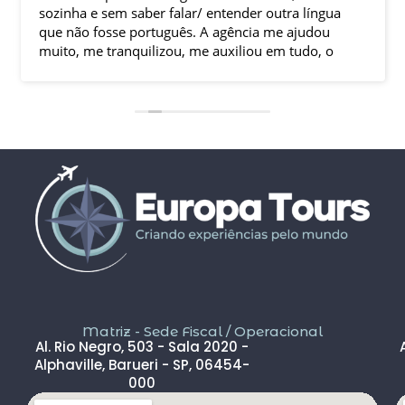
sozinha e sem saber falar/ entender outra língua
que não fosse português. A agência me ajudou
muito, me tranquilizou, me auxiliou em tudo, o
que tornou essa experiência ótima. Até com um
imprevisto com o voo de volta eles me auxiliaram
até que eu estivesse no destino final.
Enfim, amei essa experiência. As visitas com guia
explicando a história do lugar, amizades que fiz no
grupo… tudo tornou essa experiência incrível.
Meu sonho foi realizado de forma fantástica.
Matriz - Sede Fiscal / Operacional
Al. Rio Negro, 503 - Sala 2020 -
Alphaville, Barueri - SP, 06454-
000