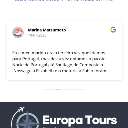
Marina Matsumoto
10/07/2025
Eu e meu marido era a terceira vez que iríamos
para Portugal, mas desta vez optamos o pacote
Norte de Portugal até Santiago de Compostela
.Nossa guia Elizabeth e o motorista Fabio foram
excelentes , pontuais , muitas explicações durante
o trajeto e qdo chegava ao local.Hoteis e
localização boas .
Todas cidades visitadas e os locais propostos
foram bem interessantes , passeios inclusos tipo
barco ,entrada em museus sem filas .
Pais todo está de parabéns ,tudo limpo , sem
pichação, super seguro ( andava com celular na
mão sem medo )