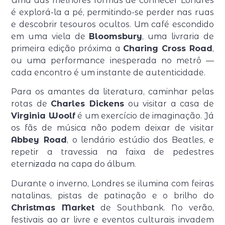
Uma das melhores formas de conhecer Londres
é explorá-la a pé, permitindo-se perder nas ruas
e descobrir tesouros ocultos. Um café escondido
em uma viela de
Bloomsbury
, uma livraria de
primeira edição próxima a
Charing Cross Road
,
ou uma performance inesperada no metrô —
cada encontro é um instante de autenticidade.
Para os amantes da literatura, caminhar pelas
rotas de
Charles Dickens
ou visitar a casa de
Virginia Woolf
é um exercício de imaginação. Já
os fãs de música não podem deixar de visitar
Abbey Road
, o lendário estúdio dos Beatles, e
repetir a travessia na faixa de pedestres
eternizada na capa do álbum.
Durante o inverno, Londres se ilumina com feiras
natalinas, pistas de patinação e o brilho do
Christmas Market
de Southbank. No verão,
festivais ao ar livre e eventos culturais invadem