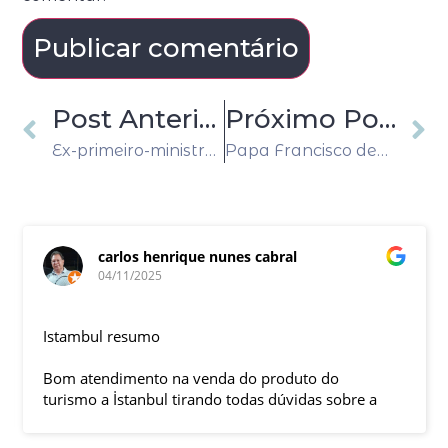
Post Anterior
Próximo Post
Ex-primeiro-ministro italiano Silvio Berlusconi é hospitalizado
Papa Francisco deve deixar o hospital no sábado (1º), diz Vaticano
carlos henrique nunes cabral
04/11/2025
Istambul resumo
Bom atendimento na venda do produto do
turismo a İstanbul tirando todas dúvidas sobre a
viagem que tive, já que pela primeira vez em 30
anos viajei sozinho sem a esposa e filhas que