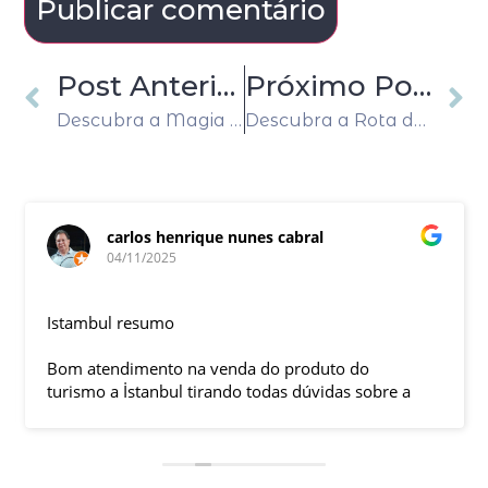
Post Anterior
Próximo Post
Descubra a Magia do Roteiro “Itália Dolce Vita com Costa Amalfitana e Paris”
Descubra a Rota dos Castelos e Palácios na Europa: Uma Viagem Pelos Cenários de Contos de Fadas
carlos henrique nunes cabral
04/11/2025
Istambul resumo
Bom atendimento na venda do produto do
turismo a İstanbul tirando todas dúvidas sobre a
viagem que tive, já que pela primeira vez em 30
anos viajei sozinho sem a esposa e filhas que
ficaram em SP trabalhando. A associação dessa
agência com a operadora local em Istambul, a