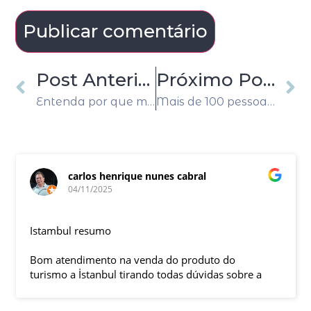
Post Anterior
Próximo Post
Entenda por que morte de jovem de 17 anos fez explodir protestos em Paris
Mais de 100 pessoas morreram após rompimento de barragem, diz Ucrânia
carlos henrique nunes cabral
04/11/2025
Istambul resumo
Bom atendimento na venda do produto do
turismo a İstanbul tirando todas dúvidas sobre a
viagem que tive, já que pela primeira vez em 30
anos viajei sozinho sem a esposa e filhas que