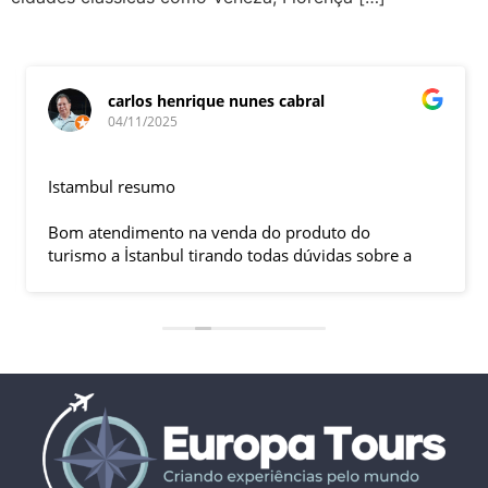
carlos henrique nunes cabral
04/11/2025
Istambul resumo
Bom atendimento na venda do produto do
turismo a İstanbul tirando todas dúvidas sobre a
viagem que tive, já que pela primeira vez em 30
anos viajei sozinho sem a esposa e filhas que
ficaram em SP trabalhando. A associação dessa
agência com a operadora local em Istambul, a
LÍDER, garantiu o sucesso da viagem que foi, lá, em
grupo formado por brasileiros e com guia Turco, Sr
Ali Faik, falando um português impecável e foi
muito disponível e atencioso. Os transfers, foram
4, todos em vans novas e os trajetos em ônibus
com pilotos tranquilos dirigindo com segurança