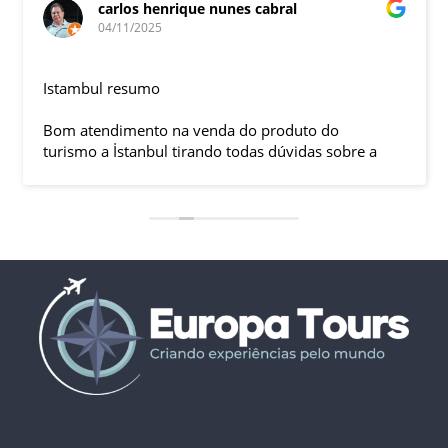
carlos henrique nunes cabral
04/11/2025
Istambul resumo
Bom atendimento na venda do produto do
turismo a İstanbul tirando todas dúvidas sobre a
viagem que tive, já que pela primeira vez em 30
anos viajei sozinho sem a esposa e filhas que
ficaram em SP trabalhando. A associação dessa
agência com a operadora local em Istambul, a
LÍDER, garantiu o sucesso da viagem que foi, lá, em
grupo formado por brasileiros e com guia Turco, Sr
Ali Faik, falando um português impecável e foi
muito disponível e atencioso. Os transfers, foram
4, todos em vans novas e os trajetos em ônibus
com pilotos tranquilos dirigindo com segurança
pelas boas estradas da Turquia. Os hotéis: Armada
em Istambul, de excelente localização, com boas
acomodações e muito bom café da manhã e o
Perissia na Capadócia com excelente acomodação