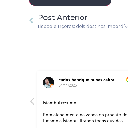
Post Anterior
Lisboa e Açores: dois destinos imperdí
carlos henrique nunes cabral
04/11/2025
rnacional,
Istambul resumo
entender
tuguês. A
Bom atendimento na venda do produto do
anquilizou,
turismo a İstanbul tirando todas dúvidas
rnou essa
sobre a viagem que tive, já que pela