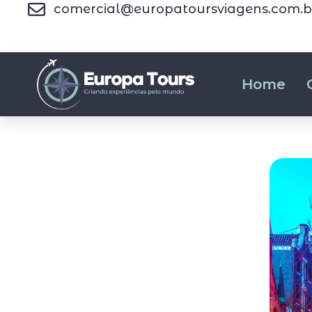
comercial@europatoursviagens.com.b
Home