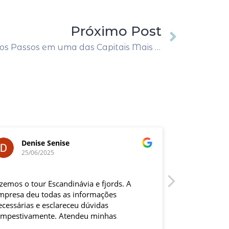
Próximo Post
Encantos de Madri: Primeiros Passos em uma das Capitais Mais Vibrantes da Europa
Denise Senise
Eduar
25/06/2025
12/05/
izemos o tour Escandinávia e fjords. A
Eu e minha e
mpresa deu todas as informações
Europa Cláss
ecessárias e esclareceu dúvidas
LIMA. Desde 
empestivamente. Atendeu minhas
muito bem at
olicitações de adequação ao roteiro
Gabriel.