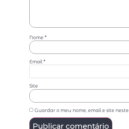
Nome
*
Email
*
Site
Guardar o meu nome, email e site nest