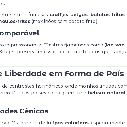
as.
pleta sem os famosos
waffles belgas
,
batatas fritas
oules-frites
(mexilhões com batata frita).
comparável
co impressionante. Mestres flamengos como
Jan van 
Bruges preservam essas obras, muitas das quais infl
 e Liberdade em Forma de País
ra de contrastes harmônicos: onde moinhos antigos con
erno. Poucos países conseguem unir
beleza natural
dades Cênicas
 viva. Os campos de
tulipas coloridas
, especialmente