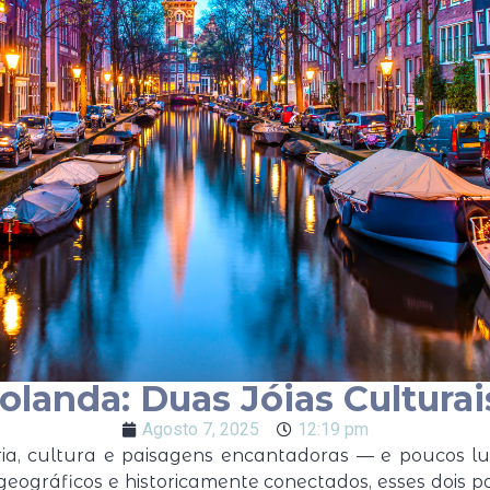
olanda: Duas Jóias Cultura
Agosto 7, 2025
12:19 pm
ria, cultura e paisagens encantadoras — e poucos lu
s geográficos e historicamente conectados, esses doi