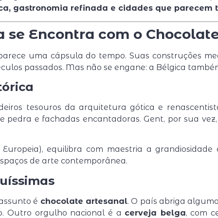
ica, gastronomia refinada e cidades que parecem te
ia se Encontra com o Chocolate
arece uma cápsula do tempo. Suas construções medi
éculos passados. Mas não se engane: a Bélgica também 
tórica
eiros tesouros da arquitetura gótica e renascentis
 de pedra e fachadas encantadoras. Gent, por sua ve
o Europeia), equilibra com maestria a grandiosidade
 espaços de arte contemporânea.
quíssimas
 assunto é
chocolate artesanal
. O país abriga algu
o. Outro orgulho nacional é a
cerveja belga
, com c