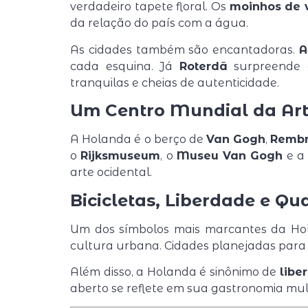
verdadeiro tapete floral. Os
moinhos de v
da relação do país com a água.
As cidades também são encantadoras.
A
cada esquina. Já
Roterdã
surpreende 
tranquilas e cheias de autenticidade.
Um Centro Mundial da Ar
A Holanda é o berço de
Van Gogh
,
Rembr
o
Rijksmuseum
, o
Museu Van Gogh
e a
arte ocidental.
Bicicletas, Liberdade e Qu
Um dos símbolos mais marcantes da H
cultura urbana. Cidades planejadas para p
Além disso, a Holanda é sinônimo de
libe
aberto se reflete em sua gastronomia mul