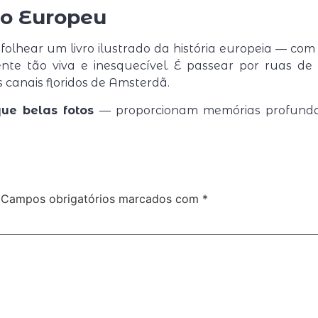
to Europeu
olhear um livro ilustrado da história europeia — co
te tão viva e inesquecível. É passear por ruas d
os canais floridos de Amsterdã.
ue belas fotos
— proporcionam memórias profundas,
Campos obrigatórios marcados com
*