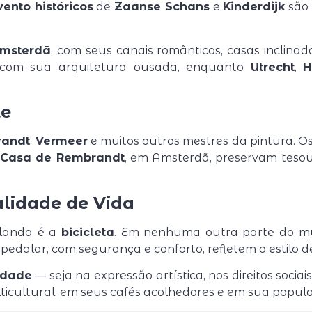
ento históricos
de
Zaanse Schans
e
Kinderdijk
são 
msterdã
, com seus canais românticos, casas inclina
com sua arquitetura ousada, enquanto
Utrecht
,
H
te
andt
,
Vermeer
e muitos outros mestres da pintura. O
Casa de Rembrandt
, em Amsterdã, preservam tesou
alidade de Vida
olanda é a
bicicleta
. Em nenhuma outra parte do mu
edalar, com segurança e conforto, refletem o estilo de
rdade
— seja na expressão artística, nos direitos sociais
ticultural, em seus cafés acolhedores e em sua popula