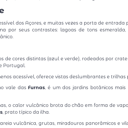
e
essível dos Açores, e muitas vezes a porta de entrada
na por seus contrastes: lagoas de tons esmeralda, fa
ânico.
os de cores distintas (azul e verde), rodeados por cra
e Portugal.
nos acessível, oferece vistas deslumbrantes e trilhas
no vale das
Furnas
, é um dos jardins botânicos mai
as, o calor vulcânico brota do chão em forma de vapo
s
, prato típico da ilha.
 areia vulcânica, grutas, miradouros panorâmicos e vi