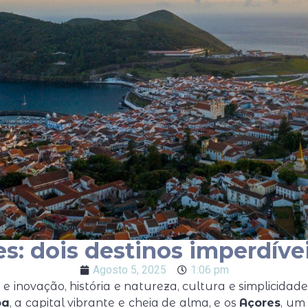
es: dois destinos imperdíve
Agosto 5, 2025
1:06 pm
 inovação, história e natureza, cultura e simplicidad
oa
, a capital vibrante e cheia de alma, e os
Açores
, um