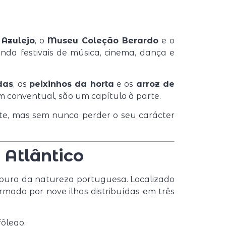
Azulejo
, o
Museu Coleção Berardo
e o
nda festivais de música, cinema, dança e
das
, os
peixinhos da horta
e os
arroz de
m conventual, são um capítulo à parte.
nte, mas sem nunca perder o seu carácter
 Atlântico
pura da natureza portuguesa. Localizado
rmado por nove ilhas distribuídas em três
fôlego.