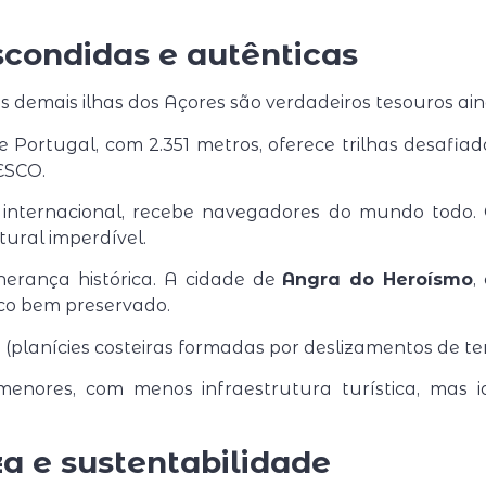
scondidas e autênticas
s demais ilhas dos Açores são verdadeiros tesouros ai
Portugal, com 2.351 metros, oferece trilhas desafiad
ESCO.
internacional, recebe navegadores do mundo todo. 
tural imperdível.
rança histórica. A cidade de
Angra do Heroísmo
,
co bem preservado.
(planícies costeiras formadas por deslizamentos de terr
enores, com menos infraestrutura turística, mas 
a e sustentabilidade