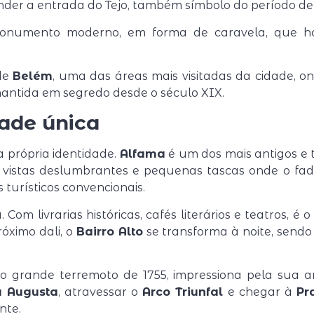
nder a entrada do Tejo, também símbolo do período d
numento moderno, em forma de caravela, que hom
 de
Belém
, uma das áreas mais visitadas da cidade, o
é mantida em segredo desde o século XIX.
dade única
a própria identidade.
Alfama
é um dos mais antigos e t
vistas deslumbrantes e pequenas tascas onde o fado
s turísticos convencionais.
Com livrarias históricas, cafés literários e teatros, é
óximo dali, o
Bairro Alto
se transforma à noite, sendo
 o grande terremoto de 1755, impressiona pela sua a
 Augusta
, atravessar o
Arco Triunfal
e chegar à
Pr
nte.