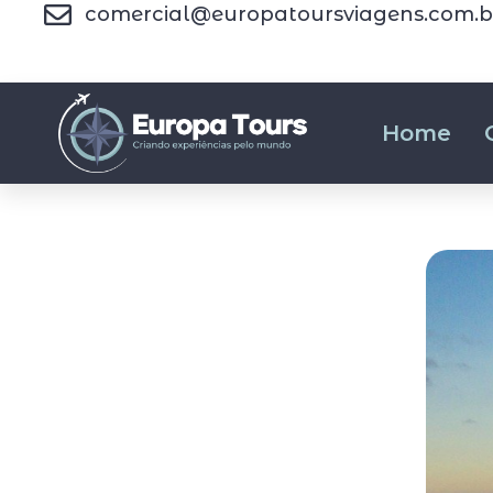
comercial@europatoursviagens.com.b
Home