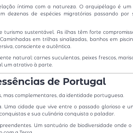
relação íntima com a natureza. O arquipélago é u
om dezenas de espécies migratórias passando por 
 turismo sustentável. As ilhas têm forte compromis
 Caminhadas em trilhas sinalizadas, banhos em pisc
rsiva, consciente e autêntica.
nte natural: carnes suculentas, peixes frescos, marisco
l um atrativo à parte.
essências de Portugal
tas, mas complementares, da identidade portuguesa.
ica. Uma cidade que vive entre o passado glorioso e 
onquistas e sua culinária conquista o paladar.
rpreendentes. Um santuário de biodiversidade onde 
o com a Terra.