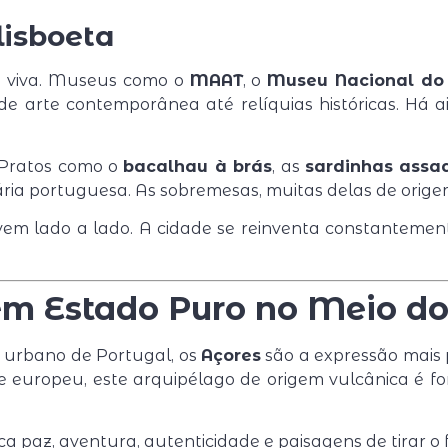
lisboeta
a viva. Museus como o
MAAT
, o
Museu Nacional do 
 arte contemporânea até relíquias históricas. Há ai
. Pratos como o
bacalhau à brás
, as
sardinhas assa
ria portuguesa. As sobremesas, muitas delas de orige
vem lado a lado. A cidade se reinventa constanteme
em Estado Puro no Meio do
e urbano de Portugal, os
Açores
são a expressão mais 
e europeu, este arquipélago de origem vulcânica é fo
 paz, aventura, autenticidade e paisagens de tirar o 