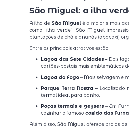
São Miguel: a ilha verd
A ilha de
São Miguel
é a maior e mais ac
como “ilha verde”, São Miguel impressio
plantações de chá e ananás (abacaxi) org
Entre os principais atrativos estão:
Lagoa das Sete Cidades
– Dois lag
cartões-postais mais emblemáticos d
Lagoa do Fogo
– Mais selvagem e me
Parque Terra Nostra
– Localizado 
termal ideal para banho.
Poças termais e geysers
– Em Furn
cozinhar o famoso
cozido das Furna
Além disso, São Miguel oferece praias de