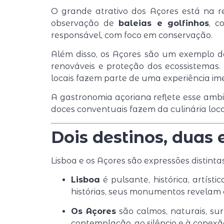
O grande atrativo dos Açores está na 
observação de
baleias e golfinhos
, c
responsável, com foco em conservação.
Além disso, os Açores são um exemplo de
renováveis e proteção dos ecossistemas.
locais fazem parte de uma experiência ime
A gastronomia açoriana reflete esse ambie
doces conventuais fazem da culinária loca
Dois destinos, duas 
Lisboa e os Açores são expressões distin
Lisboa
é pulsante, histórica, artíst
histórias, seus monumentos revelam c
Os Açores
são calmos, naturais, su
contemplação, ao silêncio e à conexã