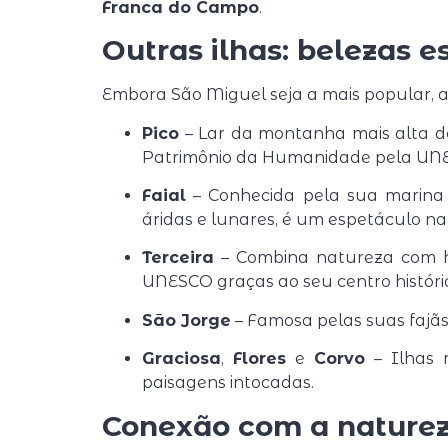
Franca do Campo
.
Outras ilhas: belezas e
Embora São Miguel seja a mais popular, a
Pico
– Lar da montanha mais alta de 
Patrimônio da Humanidade pela UN
Faial
– Conhecida pela sua marina 
áridas e lunares, é um espetáculo na
Terceira
– Combina natureza com he
UNESCO graças ao seu centro históri
São Jorge
– Famosa pelas suas fajãs 
Graciosa
,
Flores
e
Corvo
– Ilhas m
paisagens intocadas.
Conexão com a naturez