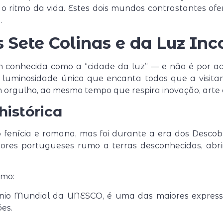
 o ritmo da vida. Estes dois mundos contrastantes of
.
s Sete Colinas e da Luz Inc
m conhecida como a “cidade da luz” — e não é por acaso
a luminosidade única que encanta todos que a visit
orgulho, ao mesmo tempo que respira inovação, arte e
istórica
o fenícia e romana, mas foi durante a era dos Desc
dores portugueses rumo a terras desconhecidas, abr
omo:
nio Mundial da UNESCO, é uma das maiores expressõ
es.