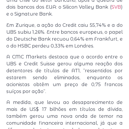
uma crise do setor bancário, após a quebra de
dois bancos dos EUA: o Silicon Valley Bank (
SVB
)
e o Signature Bank.
Em Zurique, a ação do Credit caiu 55,74% e a do
UBS subiu 1,26%. Entre bancos europeus, o papel
do Deutsche Bank recuou 0,64% em Frankfurt, e
o do HSBC perdeu 0,33% em Londres.
A CMC Markets destaca que o acordo entre o
UBS e Credit Suisse gerou alguma reação dos
detentores de títulos de AT1, “ressentidos por
estarem sendo eliminados, enquanto os
acionistas obtêm um preço de 0,75 francos
suíços por ação”.
A medida, que levou ao desaparecimento de
mais de US$ 17 bilhões em títulos de dívida,
também gerou uma nova onda de temor na
comunidade financeira internacional, já que a