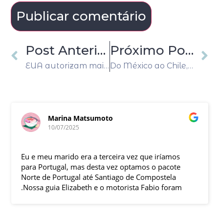
Post Anterior
Próximo Post
EUA autorizam mais US$350 milhões em ajuda militar para a Ucrânia
Do México ao Chile, América Latina brilha na lista dos melhores lugares do mundo da Time
Marina Matsumoto
10/07/2025
Eu e meu marido era a terceira vez que iríamos
para Portugal, mas desta vez optamos o pacote
Norte de Portugal até Santiago de Compostela
.Nossa guia Elizabeth e o motorista Fabio foram
excelentes , pontuais , muitas explicações durante
o trajeto e qdo chegava ao local.Hoteis e
localização boas .