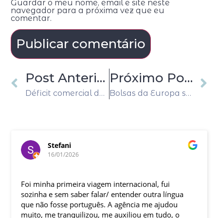
Guardar o meu nome, email e site neste
navegador para a próxima vez que eu
comentar.
Post Anterior
Próximo Post
Déficit comercial da zona do euro cai a 11,3 bilhões de euros em janeiro
Bolsas da Europa sobem, com compra do Credit Suisse e comentários de Lagarde
Stefani
car
16/01/2026
04/1
ha primeira viagem internacional, fui
Istambul r
 e sem saber falar/ entender outra língua
 fosse português. A agência me ajudou
Bom atendi
me tranquilizou, me auxiliou em tudo, o
turismo a İ