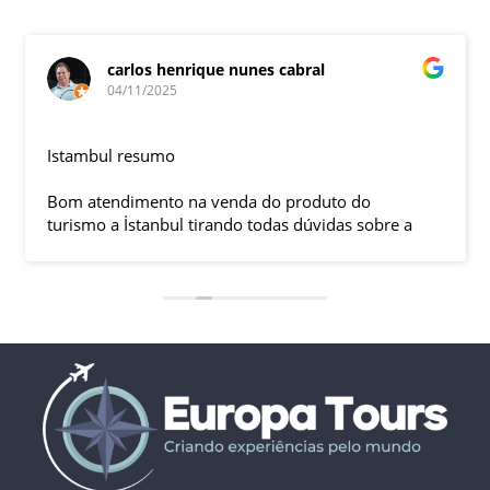
carlos henrique nunes cabral
04/11/2025
Istambul resumo
Bom atendimento na venda do produto do
turismo a İstanbul tirando todas dúvidas sobre a
viagem que tive, já que pela primeira vez em 30
anos viajei sozinho sem a esposa e filhas que
ficaram em SP trabalhando. A associação dessa
agência com a operadora local em Istambul, a
LÍDER, garantiu o sucesso da viagem que foi, lá, em
grupo formado por brasileiros e com guia Turco, Sr
Ali Faik, falando um português impecável e foi
muito disponível e atencioso. Os transfers, foram
4, todos em vans novas e os trajetos em ônibus
com pilotos tranquilos dirigindo com segurança
pelas boas estradas da Turquia. Os hotéis: Armada