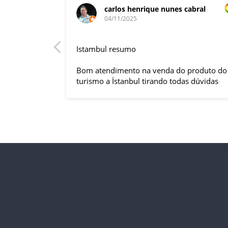
carlos henrique nunes cabral
04/11/2025
rnacional,
Istambul resumo
entender
tuguês. A
Bom atendimento na venda do produto do
anquilizou,
turismo a İstanbul tirando todas dúvidas
rnou essa
sobre a viagem que tive, já que pela
 imprevisto
primeira vez em 30 anos viajei sozinho
iliaram até
sem a esposa e filhas que ficaram em SP
l.
trabalhando. A associação dessa agência
s visitas
com a operadora local em Istambul, a
do lugar,
LÍDER, garantiu o sucesso da viagem que
do tornou
foi, lá, em grupo formado por brasileiros e
com guia Turco, Sr Ali Faik, falando um
rma
português impecável e foi muito disponível
e atencioso. Os transfers, foram 4, todos
em vans novas e os trajetos em ônibus
com pilotos tranquilos dirigindo com
segurança pelas boas estradas da Turquia.