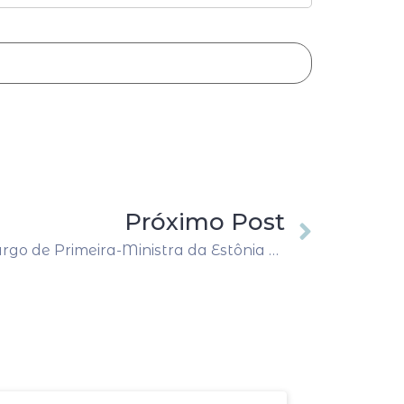
Próximo Post
Kaja Kallas Renuncia ao Cargo de Primeira-Ministra da Estônia para Assumir Política Externa da UE