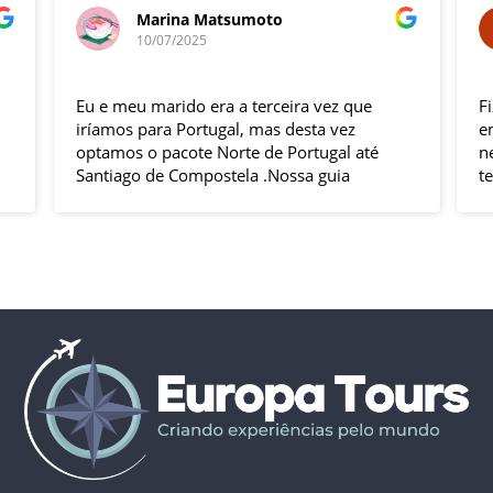
Marina Matsumoto
10/07/2025
Eu e meu marido era a terceira vez que
F
iríamos para Portugal, mas desta vez
e
optamos o pacote Norte de Portugal até
n
Santiago de Compostela .Nossa guia
t
Elizabeth e o motorista Fabio foram
s
excelentes , pontuais , muitas explicações
i
durante o trajeto e qdo chegava ao
h
local.Hoteis e localização boas .
p
Todas cidades visitadas e os locais
g
propostos foram bem interessantes ,
solícito
passeios inclusos tipo barco ,entrada em
c
museus sem filas .
Pais todo está de parabéns ,tudo limpo ,
sem pichação, super seguro ( andava com
celular na mão sem medo )
Dou 5* para a Agência Europatour
Sr.Gabriel em especial