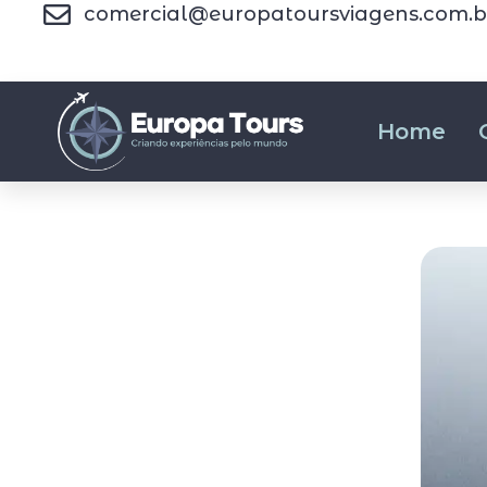
comercial@europatoursviagens.com.b
Home