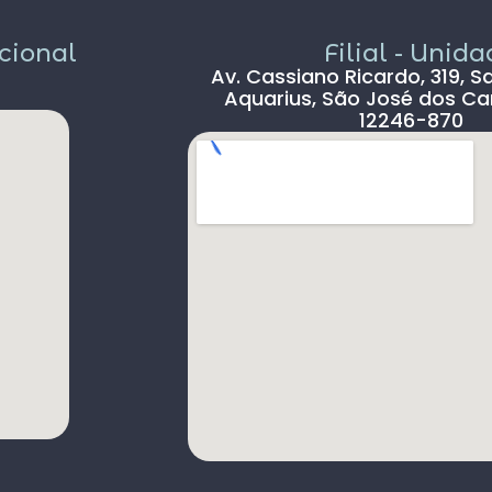
Só não dou 5 * ao aeroporto devido a
demora na imigração de Lisboa tanto na
acional
Filial - Unid
chegada ( 2hs 30 min ) e na saída (90 min )
Av. Cassiano Ricardo, 319, S
, outro absurdo é o freeshop maior ser
Aquarius, São José dos Ca
antes da imigração ,so encontramos um
12246-870
freeshop bem pequeno ,decepcionante .
s