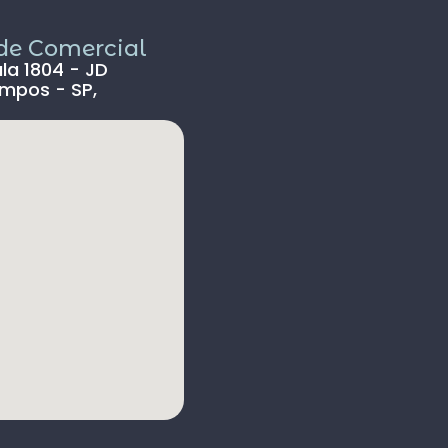
empresa para
realizar uma 
ade Comercial
ala 1804 - JD
mpos - SP,