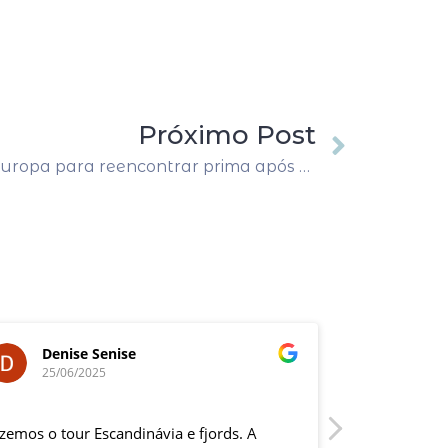
Próximo Post
Sobrinho viaja com a tia à Europa para reencontrar prima após mais de 30 anos
Denise Senise
Eduar
25/06/2025
12/05/
izemos o tour Escandinávia e fjords. A
Eu e minha e