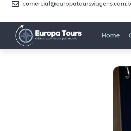
comercial@europatoursviagens.com.b
Home