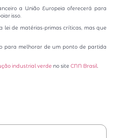
anceiro a União Europeia oferecerá para
iar isso.
 lei de matérias-primas críticas, mas que
ho para melhorar de um ponto de partida
ção industrial verde
no site
CNN Brasil
.